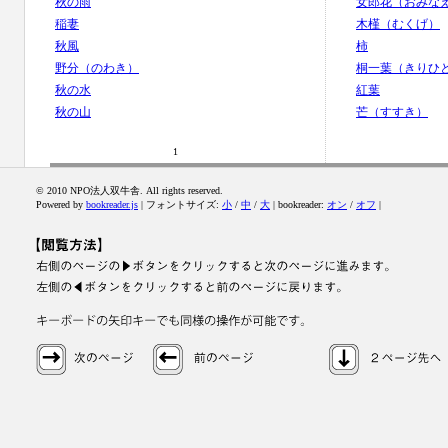
秋の雨
女郎花（おみな
稲妻
木槿（むくげ）
秋風
柿
野分（のわき）
桐一葉（きりひ
秋の水
紅葉
秋の山
芒（すすき）
1
© 2010 NPO法人双牛舎. All rights reserved.
Powered by
bookreader.js
| フォントサイズ:
小
/
中
/
大
| bookreader:
オン
/
オフ
|