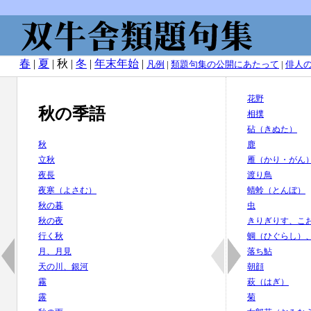
春
|
夏
| 秋 |
冬
|
年末年始
|
凡例
|
類題句集の公開にあたって
|
俳人
花野
秋の季語
相撲
砧（きぬた）
秋
鹿
立秋
雁（かり・がん
夜長
渡り鳥
夜寒（よさむ）
蜻蛉（とんぼ）
秋の暮
虫
秋の夜
きりぎりす、こ
行く秋
蜩（ひぐらし）
月、月見
落ち鮎
天の川、銀河
朝顔
霧
萩（はぎ）
露
菊