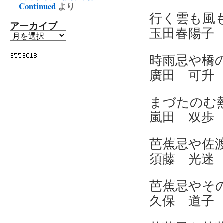
Continued
より
行く
アーカイブ
玉田春陽子
時雨
廣田 可升
まづ
嵐田 双歩
芭蕉
須藤 光迷
芭蕉忌
久保 道子