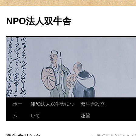
NPO法人双牛舎
Skip
ホー
NPO法人双牛舎につ
双牛舎設立
to
ム
いて
趣旨
content
←
番町喜楽会第２１１