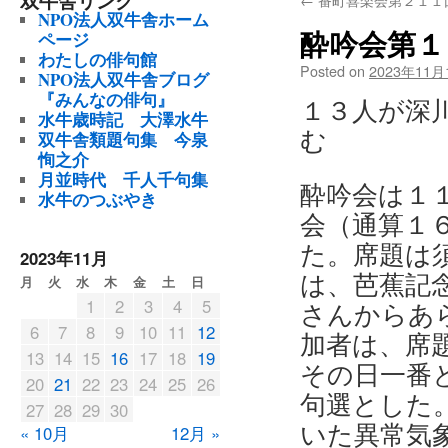
双牛舎リンク
NPO法人双牛舎ホーム
酔吟会第１
ページ
わたしの俳句館
Posted on
2023年11月
NPO法人双牛舎ブログ
『みんなの俳句』
１３人が深
水牛歳時記
大澤水牛
む
双牛舎類題句集
今泉
恂之介
月並時代 千人千句集
酔吟会は１
水牛のつぶやき
会（通算１
た。席題は
2023年11月
は、芭蕉記
月
火
水
木
金
土
日
1
2
3
4
5
さんからあ
6
7
8
9
10
11
12
加者は、席
13
14
15
16
17
18
19
その日一番
20
21
22
23
24
25
26
句選とした
27
28
29
30
いた異常気
« 10月
12月 »