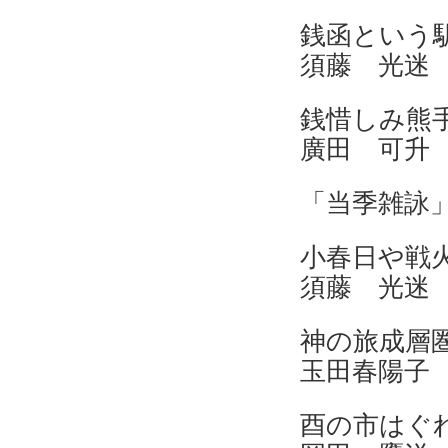
銭函
須藤 光迷
銭惜
廣田 可升
「当季雑詠
小春日
須藤 光迷
神の
玉田春陽子
酉の