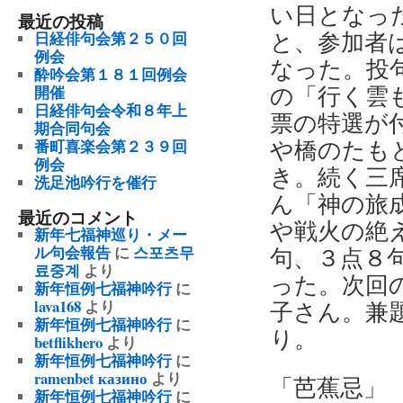
い日となっ
最近の投稿
と、参加者
日経俳句会第２５０回
例会
なった。投
酔吟会第１８１回例会
の「行く雲
開催
日経俳句会令和８年上
票の特選が
期合同句会
や橋のたも
番町喜楽会第２３９回
例会
き。続く三
洗足池吟行を催行
ん「神の旅
最近のコメント
や戦火の絶
新年七福神巡り・メー
ル句会報告
に
스포츠무
句、３点８
료중계
より
った。次回
新年恒例七福神吟行
に
lava168
より
子さん。兼
新年恒例七福神吟行
に
り。
betflikhero
より
新年恒例七福神吟行
に
ramenbet казино
より
「芭蕉忌」
新年恒例七福神吟行
に