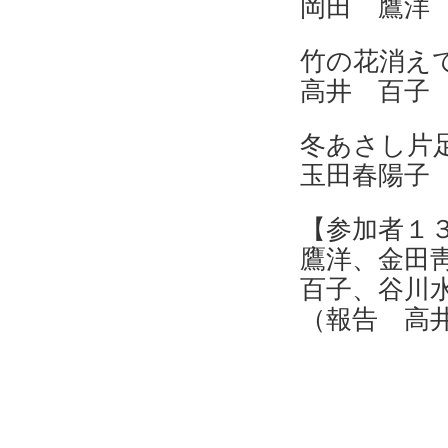
岡田 鷹洋
竹の
高井 百子
冬あ
玉田春陽子
【参加者１
鷹洋、金田
百子、谷川
（報告 高