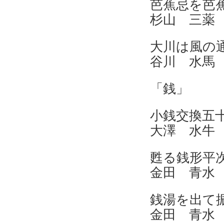
芭蕉忌
杉山 三薬
大川
谷川 水馬
「銭」
小銭
大澤 水牛
甦る
金田 青水
銭湯
金田 青水