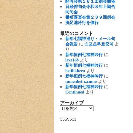
酔吟会第１８１回例会開催
日経俳句会令和８年上期合
同句会
番町喜楽会第２３９回例会
洗足池吟行を催行
最近のコメント
新年七福神巡り・メール句
会報告
に
스포츠무료중계
よ
り
新年恒例七福神吟行
に
lava168
より
新年恒例七福神吟行
に
betflikhero
より
新年恒例七福神吟行
に
ramenbet казино
より
新年恒例七福神吟行
に
Continued
より
アーカイブ