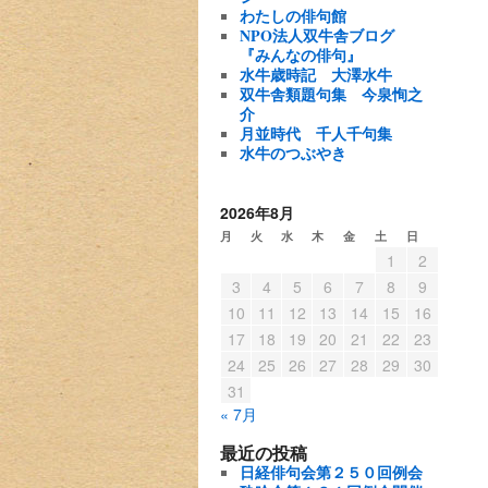
わたしの俳句館
NPO法人双牛舎ブログ
『みんなの俳句』
水牛歳時記
大澤水牛
双牛舎類題句集
今泉恂之
介
月並時代 千人千句集
水牛のつぶやき
2026年8月
月
火
水
木
金
土
日
1
2
3
4
5
6
7
8
9
10
11
12
13
14
15
16
17
18
19
20
21
22
23
24
25
26
27
28
29
30
31
« 7月
最近の投稿
日経俳句会第２５０回例会