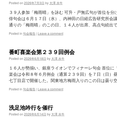
Posted on
2026年7月3日
by
大澤 水牛
３９人参加「梅雨晴」を詠む 可升・戸無広句が首位を分
俳句会は６月１７日（水）、内神田の日経広告研究所会
通りの「梅雨晴」のこの日、１４人が出席、高点句続出で
Posted in
句会報告
|
Leave a comment
番町喜楽会第２３９回例会
Posted on
2026年6月18日
by
大澤 水牛
１６人が勢揃い、銀座ライオンでフィナーレ句会 首位に
楽会は令和８年６月例会（通算２３９回）を７日（日）
七丁目店で開催した。関東地方梅雨入りのこの日は曇り空
Posted in
句会報告
|
Leave a comment
洗足池吟行を催行
Posted on
2026年6月14日
by
大澤 水牛