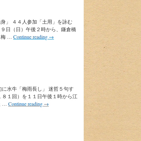
身」 ４４人参加「土用」を詠む
１９日（日）午後２時から、鎌倉橋
梅 …
Continue reading
→
句に水牛「梅雨長し」 迷哲５句す
１８１回）を１１日午後１時から江
 …
Continue reading
→