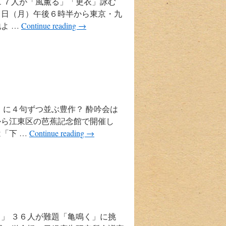
１７人が「風薫る」「更衣」詠む
１日（月）午後６時半から東京・九
よ …
Continue reading
→
」に４句ずつ並ぶ豊作？ 酔吟会は
から江東区の芭蕉記念館で開催し
「下 …
Continue reading
→
」 ３６人が難題「亀鳴く」に挑