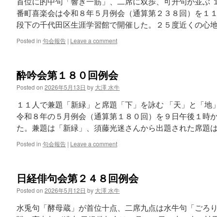
首位に的中句「響き一筋」、二席に双歩、可升句が並ぶ 
番町喜楽会は令和８年５月例会（通算第２３８回）を１
段下の千代田区生涯学習館で開催した。２５度近くの心地
Posted in
句会報告
|
Leave a comment
酔吟会第１８０回例会
Posted on
2026年5月13日
by
大澤 水牛
１１人で兼題「新緑」と席題「下」を詠む 「天」と「地
令和８年の５月例会（通算第１８０回）を９日午後１時
た。兼題は「新緑」、須藤光迷さんから出題された席題は
Posted in
句会報告
|
Leave a comment
日経俳句会第２４８回例会
Posted on
2026年5月12日
by
大澤 水牛
水兎句「酵母蔵」が首位十点、二席九点は水牛句「ごろり