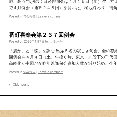
戦、高点句が続出 日経俳句会は４月１５日（水）夕、神
で４月例会（通算２４８回）を開いた。桜も終わり、街角
Posted in
句会報告
|
Leave a comment
番町喜楽会第２３７回例会
Posted on
2026年4月7日
by
大澤 水牛
「麗か」と「蝶」を詠む 出席５名の寂しき句会、会の存
回例会を４月４日（土）午後６時、東京・九段下の千代田
高齢化が主因だが昨年以降句会参加人数が減り始め、今年
Posted in
句会報告
|
Leave a comment
←
Older posts