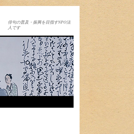
俳句の普及・振興を目指すNPO法
人です