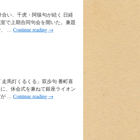
け合い、千虎・阿猿句が続く 日経
議室で上期合同句会を開いた。兼題
、 …
Continue reading
→
「走馬灯くるくる」双歩句 番町喜
昼に、休会式を兼ねて銀座ライオン
が …
Continue reading
→