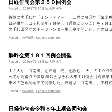
日経俳句会第２５０回例会
Posted on
2026年7月30日
by
大澤 水牛
首位に実千代句「ミントティー」、二席に可升句「気楽独
日経俳句会は令和８年７月例会（通算２５０回）を７月
の千代田区立スポーツセンター集会室で開いた。この日は
Posted in
句会報告
|
Leave a comment
酔吟会第１８１回例会開催
Posted on
2026年7月13日
by
大澤 水牛
１２人が「白南風」と席題「島」を詠む 「天」の１０点
べてが高得点の快挙 酔吟会は令和８年７月例会（通算第
東区の芭蕉記念館で開催した。兼題は「白南風」、中村迷
Posted in
句会報告
|
Leave a comment
日経俳句会令和８年上期合同句会