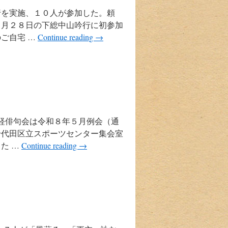
行を実施、１０人が参加した。頼
３月２８日の下総中山吟行に初参加
ご自宅 …
Continue reading
→
日経俳句会は令和８年５月例会（通
千代田区立スポーツセンター集会室
た …
Continue reading
→