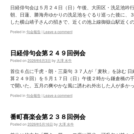
日経俳句会は５月２４日（日）午後、大田区・洗足池吟
朝、日蓮、勝海舟ゆかりの洗足池をぐるり巡った後に、
した横山靖子さんの招きで、近くの池上線御嶽山駅近くの
Posted in
句会報告
|
Leave a comment
日経俳句会第２４９回例会
Posted on
2026年6月3日
by
大澤 水牛
首位６点に千虎・朗・三薬句 ３７人が「麦秋」を詠む 
算２４９回）を５月１７日（日）午後２時から鎌倉橋の
で開いた。五月の爽やかな風に誘われ外出した人が多かっ
Posted in
句会報告
|
Leave a comment
番町喜楽会第２３８回例会
Posted on
2026年5月16日
by
大澤 水牛