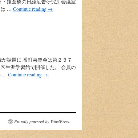
田・鎌倉橋の日経広告研究所会議室
は …
Continue reading
→
続が話題に 番町喜楽会は第２３７
区生涯学習館で開催した。 会員の
 …
Continue reading
→
Proudly powered by WordPress.