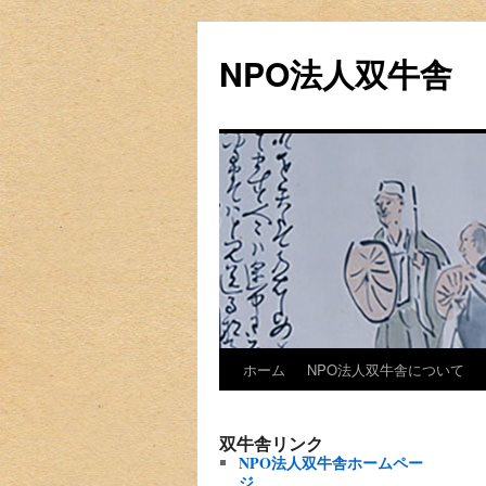
NPO法人双牛舎
Skip
ホーム
NPO法人双牛舎について
to
双牛舎リンク
content
NPO法人双牛舎ホームペー
ジ