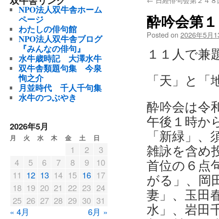
双牛舎リンク
NPO法人双牛舎ホーム
酔吟会第１
ページ
わたしの俳句館
Posted on
2026年5月1
NPO法人双牛舎ブログ
『みんなの俳句』
１１人で兼
水牛歳時記
大澤水牛
双牛舎類題句集
今泉
「天」と「
恂之介
月並時代 千人千句集
水牛のつぶやき
酔吟会は令
午後１時か
2026年5月
「新緑」、
月
火
水
木
金
土
日
雑詠を含め
1
2
3
4
5
6
7
8
9
10
首位の６点
11
12
13
14
15
16
17
がる」、岡
18
19
20
21
22
23
24
妻」、玉田
25
26
27
28
29
30
31
水」、岩田
« 4月
6月 »