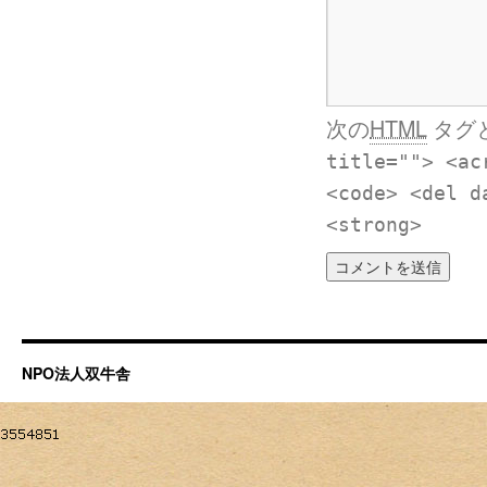
次の
HTML
タグ
title=""> <ac
<code> <del d
<strong>
NPO法人双牛舎