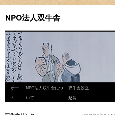
NPO法人双牛舎
Skip
ホー
NPO法人双牛舎につ
双牛舎設立
to
ム
いて
趣旨
content
←
日経俳句会第２４８