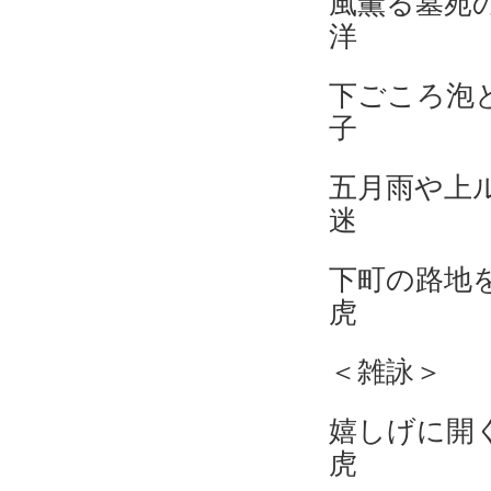
風薫る墓
洋
下ごころ
子
五月雨
迷
下町の路
虎
＜雑詠＞
嬉しげ
虎