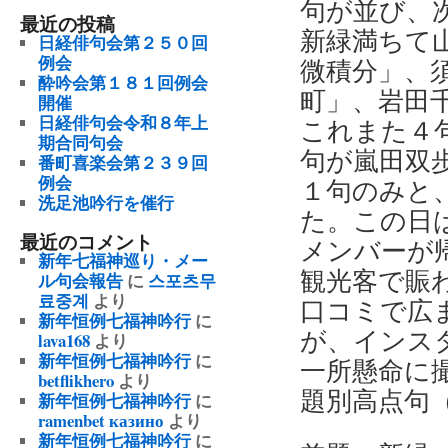
句が並び、
最近の投稿
新緑満ちて
日経俳句会第２５０回
例会
微積分」、
酔吟会第１８１回例会
町」、岩田
開催
日経俳句会令和８年上
これまた４
期合同句会
句が嵐田双
番町喜楽会第２３９回
例会
１句のみと
洗足池吟行を催行
た。この日
最近のコメント
メンバーが
新年七福神巡り・メー
観光客で賑
ル句会報告
に
스포츠무
료중계
より
口コミで広
新年恒例七福神吟行
に
が、インス
lava168
より
新年恒例七福神吟行
に
一所懸命に
betflikhero
より
題別高点句
新年恒例七福神吟行
に
ramenbet казино
より
新年恒例七福神吟行
に