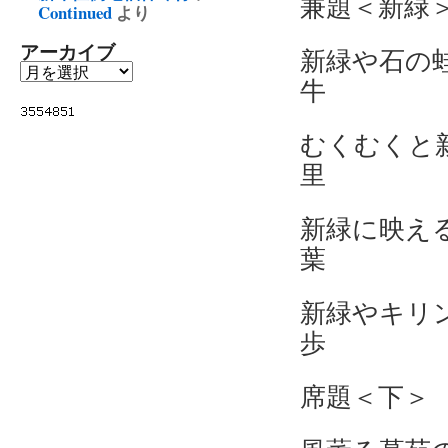
兼題＜新緑
Continued
より
アーカイブ
新緑や
牛
むくむく
里
新緑に
葉
新緑やキ
歩
席題＜下＞