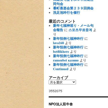
同句会
番町喜楽会第２３９回例会
洗足池吟行を催行
最近のコメント
新年七福神巡り・メール句
会報告
に
스포츠무료중계
よ
り
新年恒例七福神吟行
に
lava168
より
新年恒例七福神吟行
に
betflikhero
より
新年恒例七福神吟行
に
ramenbet казино
より
新年恒例七福神吟行
に
Continued
より
アーカイブ
NPO法人双牛舎