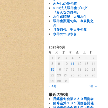
わたしの俳句館
NPO法人双牛舎ブログ
『みんなの俳句』
水牛歳時記
大澤水牛
双牛舎類題句集
今泉恂之
介
月並時代 千人千句集
水牛のつぶやき
2023年5月
月
火
水
木
金
土
日
1
2
3
4
5
6
7
8
9
10
11
12
13
14
15
16
17
18
19
20
21
22
23
24
25
26
27
28
29
30
31
« 4月
6月 »
最近の投稿
日経俳句会第２５０回例会
酔吟会第１８１回例会開催
日経俳句会令和８年上期合