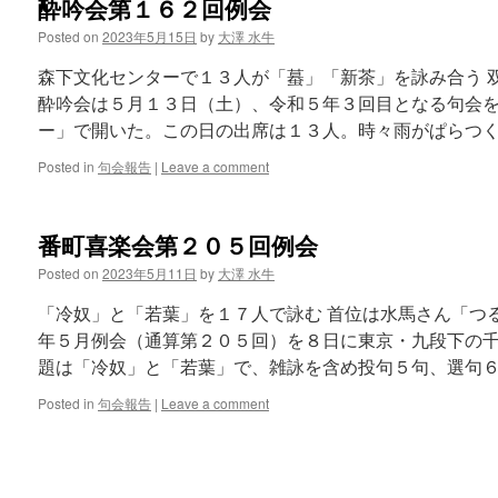
酔吟会第１６２回例会
Posted on
2023年5月15日
by
大澤 水牛
森下文化センターで１３人が「蟇」「新茶」を詠み合う 
酔吟会は５月１３日（土）、令和５年３回目となる句会
ー」で開いた。この日の出席は１３人。時々雨がぱらつく
Posted in
句会報告
|
Leave a comment
番町喜楽会第２０５回例会
Posted on
2023年5月11日
by
大澤 水牛
「冷奴」と「若葉」を１７人で詠む 首位は水馬さん「つ
年５月例会（通算第２０５回）を８日に東京・九段下の
題は「冷奴」と「若葉」で、雑詠を含め投句５句、選句６
Posted in
句会報告
|
Leave a comment