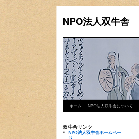
NPO法人双牛舎
Skip
ホーム
NPO法人双牛舎について
to
双牛舎リンク
content
NPO法人双牛舎ホームペー
ジ