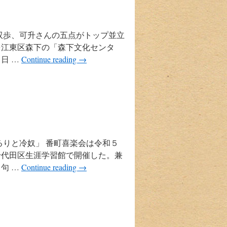
双歩、可升さんの五点がトップ並立
を江東区森下の「森下文化センタ
日 …
Continue reading
→
るりと冷奴」 番町喜楽会は令和５
千代田区生涯学習館で開催した。兼
句 …
Continue reading
→